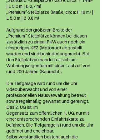
„Standard“-Stellplätze (Maße, circa: F 14 m²
| L 5,0 m | B 2,7 m)
„Premium“-Stellplätze (Maße, circa: F 19 m² |
L 5,0 m | B 3,8 m)
Aufgrund der größeren Breite der
„Premium“-Stellplätze können bei diesen
zusätzlich zu einem PKW auch noch ein
einspuriges KFZ (Motorrad) abgestellt
werden und sind behindertengerecht. Bei
den Stellplätzen handelt es sich um
Wohnungseigentum mit einer Laufzeit von
rund 200 Jahren (Baurecht).
Die Tiefgarage wird rund um die Uhr
videoüberwacht und von einer
professionellen Hausverwaltung betreut
sowie regelmäßig gewartet und gereinigt.
Das 2. UG ist, im
Gegensatz zum öffentlichen 1. UG, nur mit
einer entsprechenden Einfahrtskarte zu
befahren. Die Tiefgarage ist rund um die Uhr
geöffnet und erreichbar.
Selbstverständlich besteht auch die