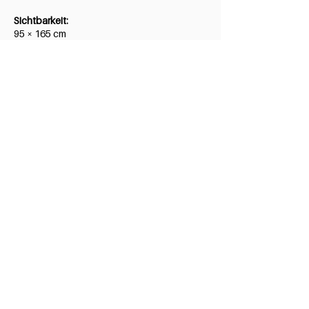
Sichtbarkeit:
95 × 165 cm
Format:
9:16 / 75“
Formate und Gestaltung
Auflösung:
1080 × 1920 Pixel Full HD
Dateiformate animiert:
animiert: MP4 (H.264), PAL; (nach RVS-
Richtlinien)
statisch: JPG, PNG (72dpi)
Kontakt
zurgams Kommunikationsgentur GmbH
Jörg Ströhle